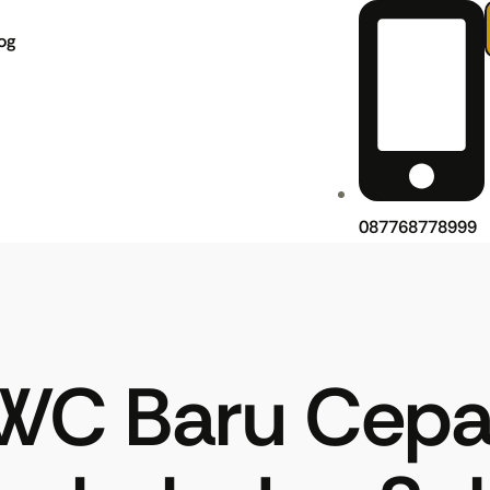
og
087768778999
WC Baru Cepa