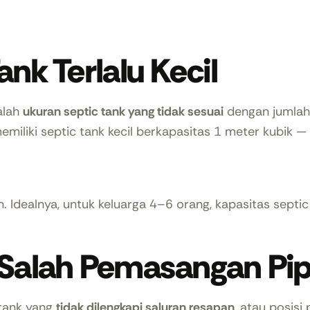
ank Terlalu Kecil
alah
ukuran septic tank yang tidak sesuai
dengan jumlah
miliki septic tank kecil berkapasitas 1 meter kubik —
n. Idealnya, untuk keluarga 4–6 orang, kapasitas septi
u Salah Pemasangan Pi
tank yang
tidak dilengkapi saluran resapan
, atau posisi