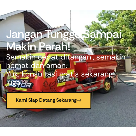
Jangan Tunggu Sampai
Makin Parah!
Semakin cepat ditangani, semakin
hemat dan aman.
Yuk, konsultasi gratis sekarang
juga.
Kami Siap Datang Sekarang